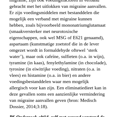
gebracht met het uitlokken van migraine aanvallen.
Er zijn voedingsmiddelen met bestanddelen die
mogelijk een verband met migraine kunnen
hebben, zoals bijvoorbeeld mononatriumglutamaat
(smaakversterker met neurotoxische
eigenschappen, ook wel MSG of E621 genaamd),
aspartaam (kunstmatige zoetstof die in de lever
omgezet wordt in formaldehyde oftewel ‘sterk
water’), maar ook cafeïne, sulfieten (o.a. in wijn),
tyramine (in kaas), fenylethylamine (in chocolade),
tyrosine (in eiwitrijke voeding), nitraten (o.a. in
vlees) en histamine (o.a. in bier) en andere
voedingsbestanddelen waar men mogelijk
allergisch voor kan zijn. Een eliminatiedieet kan in
deze gevallen soms een aanzienlijke vermindering
van migraine aanvallen geven (bron: Medisch
Dossier, 2014;3:18).
PS Onderzoek altijd zelf met gezond verstand de