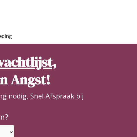
eding
achtlijst
,
en Angst!
ng nodig, Snel Afspraak bij
en?