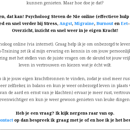
kunnen genieten. Maar hoe doe je dat?
, dat kan! Psycholoog Steven de Nie online (effectieve hulp 
ed en snel verder bij Stress,
Angst
,
Migraine
,
Burnout
en
Eet
Overzicht, inzicht en snel weer in je eigen Kracht!
oloog online (via internet). Graag help ik je om onbezorgd te leven
-Training zet ik al mijn ervaring en kennis in om jouw persoonlijk
ing met het stellen van de juiste vragen om de sleutel tot jouw vrij
leven in vertrouwen en kiezen wat je écht wilt.
lp ik je jouw eigen krachtbronnen te vinden, zodat je snel meer rus
eer zelfzeker, in balans en kun je weer onbezorgd leven in plaats v
van de aard en ernst van je klachten) ervaar je meer rust, vertrouw
evenwichtiger en kun je weer gewoon genieten van leuke dingen
Heb je een vraag? Ik kijk nergens raar van op.
ontact
op dan bespreek ik graag met je of en hoe ik je het be