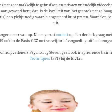
e (met zeer makkelijk te gebruiken en privacy vriendelijk videochat
r aan gewend bent, dan is de kwaliteit van het gesprek net zo hoog
huis) een plekje nodig waar je ongestoord kunt praten. Voordelen: je 
uit.
 nergens raar van op. Neem gerust
contact
op dan denk ik graag met
19 ook in de Basis-GGZ met verwijsbrief vergoeding uit basiszorgv
n/of hulpverlener? Psycholoog Steven geeft ook inspirerende train
Techniques
(EFT) bij de BivT.nl