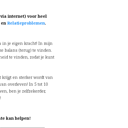
via internet) voor heel
– en
Relatieproblemen
.
 in je eigen kracht! In mijn
e balans (terug) te vinden.
heid te vinden, zodat je kunt
t krijgt en sterker wordt van
an overleven! In 5 tot 10
en, ben je zelfzekerder,
!
ste kan helpen!