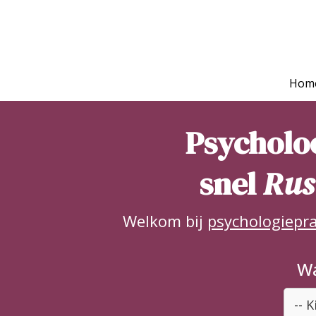
Hom
Psycholo
snel
Rust
Welkom bij
psychologiepra
Wa