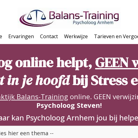
e
Ervaringen
Contact
Werkwijze
Tarieven en Vergo
og online helpt,
GEEN w
 in je hoofd
bij Stress 
ktijk Balans-Training
online. GEEN verwijzi
Psycholoog Steven!
ar kan Psycholoog Arnhem jou bij help