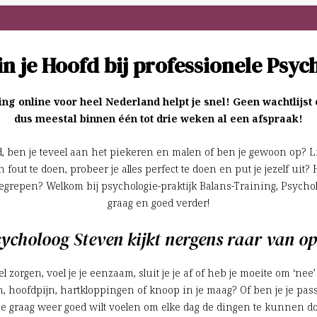
in je Hoofd bij professionele Psy
g online voor heel Nederland helpt je snel! Geen wachtlijst
dus meestal binnen één tot drie weken al een afspraak!
d, ben je teveel aan het piekeren en malen of ben je gewoon op? Lijk
out te doen, probeer je alles perfect te doen en put je jezelf uit? 
egrepen? Welkom bij psychologie-praktijk Balans-Training, Psychol
graag en goed verder!
ycholoog Steven kijkt nergens raar van 
 zorgen, voel je je eenzaam, sluit je je af of heb je moeite om ‘nee’
n, hoofdpijn, hartkloppingen of knoop in je maag? Of ben je je pas
 je graag weer goed wilt voelen om elke dag de dingen te kunnen do