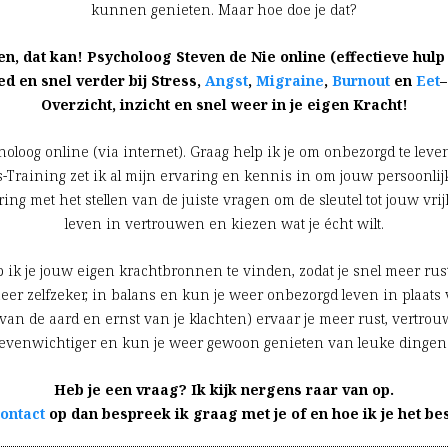
kunnen genieten. Maar hoe doe je dat?
, dat kan! Psycholoog Steven de Nie online (effectieve hulp 
ed en snel verder bij Stress,
Angst
,
Migraine
,
Burnout
en
Eet
Overzicht, inzicht en snel weer in je eigen Kracht!
oloog online (via internet). Graag help ik je om onbezorgd te leven
-Training zet ik al mijn ervaring en kennis in om jouw persoonlijk
ing met het stellen van de juiste vragen om de sleutel tot jouw vrij
leven in vertrouwen en kiezen wat je écht wilt.
lp ik je jouw eigen krachtbronnen te vinden, zodat je snel meer rus
eer zelfzeker, in balans en kun je weer onbezorgd leven in plaats v
van de aard en ernst van je klachten) ervaar je meer rust, vertrouw
evenwichtiger en kun je weer gewoon genieten van leuke dingen
Heb je een vraag? Ik kijk nergens raar van op.
ontact
op dan bespreek ik graag met je of en hoe ik je het be