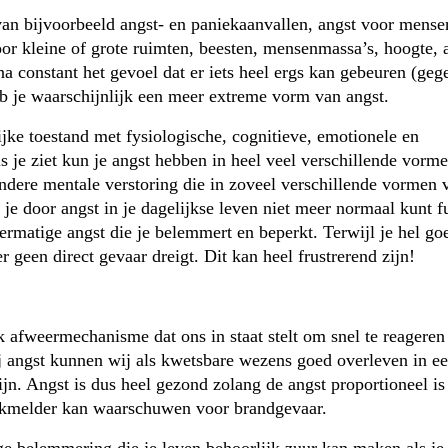
van bijvoorbeeld angst- en paniekaanvallen, angst voor mens
oor kleine of grote ruimten, beesten, mensenmassa’s, hoogte, a
jna constant het gevoel dat er iets heel ergs kan gebeuren (geg
eb je waarschijnlijk een meer extreme vorm van angst.
ijke toestand met fysiologische, cognitieve, emotionele en
s je ziet kun je angst hebben in heel veel verschillende vorme
andere mentale verstoring die in zoveel verschillende vormen
 door angst in je dagelijkse leven niet meer normaal kunt f
vermatige angst die je belemmert en beperkt. Terwijl je hel go
r geen direct gevaar dreigt. Dit kan heel frustrerend zijn!
jk afweermechanisme dat ons in staat stelt om snel te reagere
j angst kunnen wij als kwetsbare wezens goed overleven in ee
ijn. Angst is dus heel gezond zolang de angst proportioneel is
ookmelder kan waarschuwen voor brandgevaar.