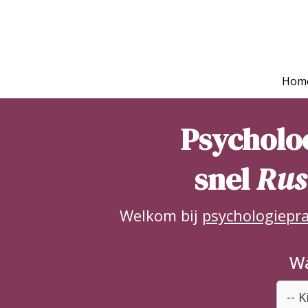
Hom
Psycholo
snel
Rust
Welkom bij
psychologiepra
Wa