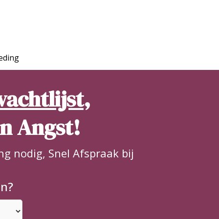
eding
achtlijst
,
en Angst!
ng nodig, Snel Afspraak bij
en?