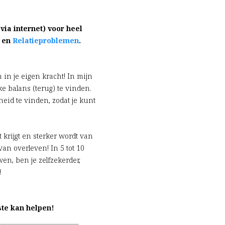
via internet) voor heel
– en
Relatieproblemen
.
 in je eigen kracht! In mijn
e balans (terug) te vinden.
heid te vinden, zodat je kunt
t krijgt en sterker wordt van
an overleven! In 5 tot 10
en, ben je zelfzekerder,
!
ste kan helpen!