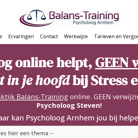
e
Ervaringen
Contact
Werkwijze
Tarieven en Vergo
og online helpt,
GEEN w
 in je hoofd
bij Stress 
ktijk Balans-Training
online. GEEN verwijzi
Psycholoog Steven!
ar kan Psycholoog Arnhem jou bij help