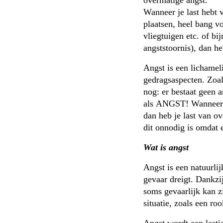
overmatige angst.
Wanneer je last hebt 
plaatsen, heel bang v
vliegtuigen etc. of bi
angststoornis), dan h
Angst is een lichamel
gedragsaspecten. Zoal
nog: er bestaat geen 
als ANGST! Wanneer je
dan heb je last van o
dit onnodig is omdat e
Wat is angst
Angst is een natuurli
gevaar dreigt. Dankzi
soms gevaarlijk kan z
situatie, zoals een r