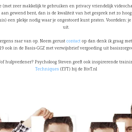
e (met zeer makkelijk te gebruiken en privacy vriendelijk videochat
r aan gewend bent, dan is de kwaliteit van het gesprek net zo hoog
huis) een plekje nodig waar je ongestoord kunt praten. Voordelen: je 
uit.
 nergens raar van op. Neem gerust
contact
op dan denk ik graag met
19 ook in de Basis-GGZ met verwijsbrief vergoeding uit basiszorgv
n/of hulpverlener? Psycholoog Steven geeft ook inspirerende train
Techniques
(EFT) bij de BivT.nl