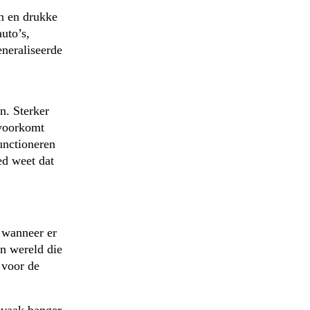
en en drukke
uto’s,
eneraliseerde
n. Sterker
 voorkomt
unctioneren
ed weet dat
n wanneer er
n wereld die
 voor de