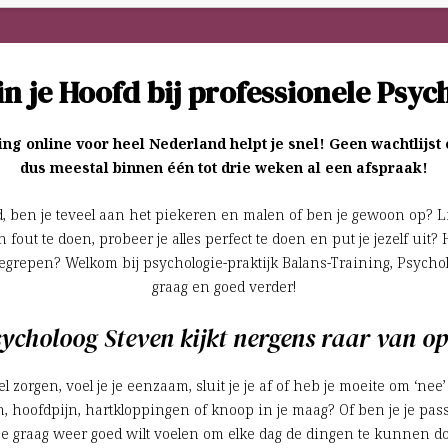
in je Hoofd bij professionele Psy
g online voor heel Nederland helpt je snel! Geen wachtlijst
dus meestal binnen één tot drie weken al een afspraak!
d, ben je teveel aan het piekeren en malen of ben je gewoon op? Lijk
out te doen, probeer je alles perfect te doen en put je jezelf uit? 
egrepen? Welkom bij psychologie-praktijk Balans-Training, Psychol
graag en goed verder!
ycholoog Steven kijkt nergens raar van 
 zorgen, voel je je eenzaam, sluit je je af of heb je moeite om ‘nee’
n, hoofdpijn, hartkloppingen of knoop in je maag? Of ben je je pas
 je graag weer goed wilt voelen om elke dag de dingen te kunnen do